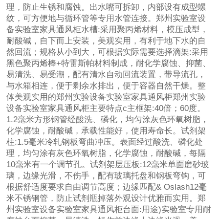
理，防止生锈和腐蚀。出水嘴可拆卸，内部设有成型螺
纹，可方便地与循环管等专用水管连接。郑州实验室设
备实验室家具通风柜水槽:采用聚丙烯材料，模压成型，
耐酸碱，自下而上安装，美观实用，有利于地下水的自
然回流；规格从小到大，可根据实际需要选择滴架:采用
黑色聚丙烯棒+特雷斯帕材料制成，耐化学腐蚀、抑菌、
易清洗、易受潮，配有清水自动回流装置，带导流孔，
与水箱相连，便于剩余水排出，便于容器自然干燥。整
体美观实用的郑州实验设备实验室家具通风柜郑州实验
设备实验室家具通风柜主要特点c主框架:40倍；60度。
1.2毫米方形钢管经酸洗、磷化，均匀涂灰色环氧树脂，
化学腐蚀，耐酸碱，承载性能好，使用寿命长。试剂架
柱:1.5毫米冷轧钢板弯曲冲压。表面经过酸洗、磷化处
理，均匀涂有灰色环氧树脂，化学腐蚀，耐酸碱，每隔
10毫米有一个调节孔。试剂架层压板:12毫米单面磨砂玻
璃，边缘光滑，不伤手，配有玻璃托盘和钢板弯钩，可
根据舒适度要求自由调节高度；边缘匹配& Oslash12毫
米不锈钢管，防止试剂瓶掉落外观设计优雅而实用。郑
州实验室设备实验室家具通风柜台面:用途)实验室专用耐