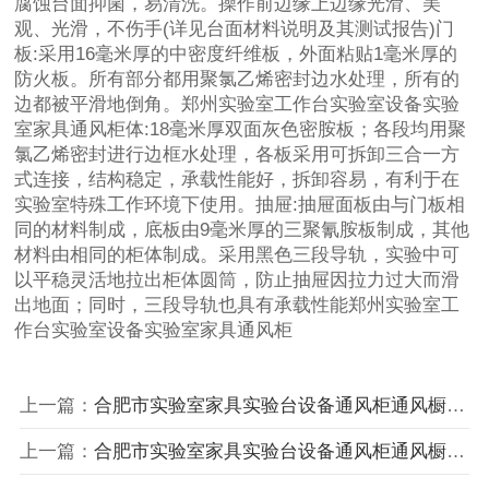
腐蚀台面抑菌，易清洗。操作前边缘上边缘光滑、美
观、光滑，不伤手(详见台面材料说明及其测试报告)门
板:采用16毫米厚的中密度纤维板，外面粘贴1毫米厚的
防火板。所有部分都用聚氯乙烯密封边水处理，所有的
边都被平滑地倒角。郑州实验室工作台实验室设备实验
室家具通风柜体:18毫米厚双面灰色密胺板；各段均用聚
氯乙烯密封进行边框水处理，各板采用可拆卸三合一方
式连接，结构稳定，承载性能好，拆卸容易，有利于在
实验室特殊工作环境下使用。抽屉:抽屉面板由与门板相
同的材料制成，底板由9毫米厚的三聚氰胺板制成，其他
材料由相同的柜体制成。采用黑色三段导轨，实验中可
以平稳灵活地拉出柜体圆筒，防止抽屉因拉力过大而滑
出地面；同时，三段导轨也具有承载性能郑州实验室工
作台实验室设备实验室家具通风柜
上一篇：
合肥市实验室家具实验台设备通风柜通风橱
下
上一篇：
合肥市实验室家具实验台设备通风柜通风橱
下