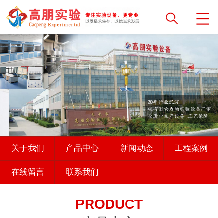
关于我们
产品中心
新闻动态
工程案例
在线留言
联系我们
PRODUCT