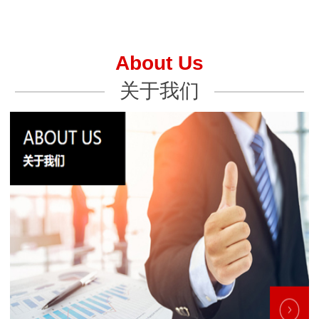
About Us
关于我们