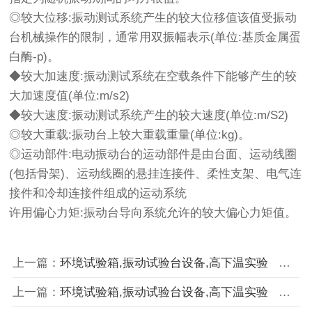
◎较大位移:振动测试系统产生的较大位移值该值受振动
台机械操作的限制，通常用双振幅表示(单位:基质金属蛋
白酶-p)。
◆较大加速度:振动测试系统在空载条件下能够产生的较
大加速度值(单位:m/s2)
◆较大速度:振动测试系统产生的较大速度(单位:m/S2)
◎较大重载:振动台上较大重载重量(单位:kg)。
◎运动部件:电动振动台的运动部件是由台面、运动线圈
(包括骨架)、运动线圈的悬挂连接件、柔性支架、电气连
接件和冷却连接件组成的运动系统
许用偏心力矩:振动台导向系统允许的较大偏心力矩值。
上一篇：
环境试验箱,振动试验台设备,高下温实验
下一篇：
上一篇：
环境试验箱,振动试验台设备,高下温实验
下一篇：