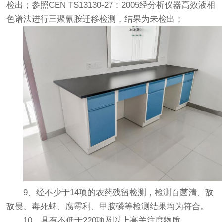
检出；参照CEN TS13130-27：2005经分析仪器高效液相
色谱法进行三聚氰胺迁移检测，结果为未检出；
9、经不少于14项的农药残留检测，检测百菌清、敌
敌畏、毒死蜱、腐霉利、甲胺磷等检测结果均为符合。
10、具有不低于220项及以上高关注度物质