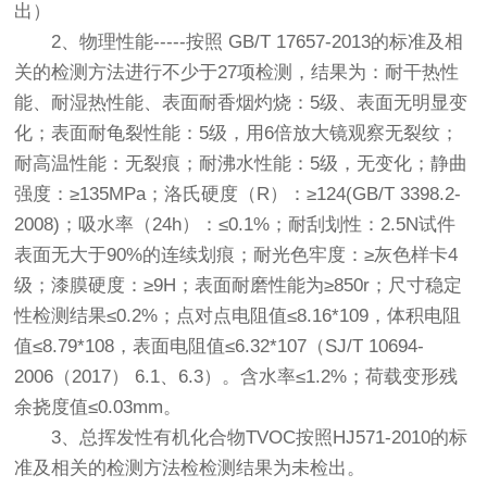
出）
2、物理性能-----按照 GB/T 17657-2013的标准及相
关的检测方法进行不少于27项检测，结果为：耐干热性
能、耐湿热性能、表面耐香烟灼烧：5级、表面无明显变
化；表面耐龟裂性能：5级，用6倍放大镜观察无裂纹；
耐高温性能：无裂痕；耐沸水性能：5级，无变化；静曲
强度：≥135MPa；洛氏硬度（R）：≥124(GB/T 3398.2-
2008)；吸水率（24h）：≤0.1%；耐刮划性：2.5N试件
表面无大于90%的连续划痕；耐光色牢度：≥灰色样卡4
级；漆膜硬度：≥9H；表面耐磨性能为≥850r；尺寸稳定
性检测结果≤0.2%；点对点电阻值≤8.16*109，体积电阻
值≤8.79*108，表面电阻值≤6.32*107（SJ/T 10694-
2006（2017） 6.1、6.3）。含水率≤1.2%；荷载变形残
余挠度值≤0.03mm。
3、总挥发性有机化合物TVOC按照HJ571-2010的标
准及相关的检测方法检检测结果为未检出。