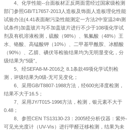
4、化学性能--台面板材正反两面需经过国家级检测
部门参照GB/T17657-2013人造板及饰面人造板理化性能
试验办法(4.41表面耐污染性能测定一方法2中室温24h测
试条件)加盖玻片与不加盖玻片进行不少于108项化学试
剂及有机溶液检测，硫酸（98%）、氢氟酸（48%）王
水、铬酸、高锰酸钾（10%）、二甲基甲酰胺、冰醋酸
（90%）、乙腈、碘伏等检验结果均为无明显变化，分
级结果为“5级”。
5、经SEFA8-M-2016之 8.1条款49项化学试剂检
测，评级结果为0级-无可见变化；
6、采用GB/T8807-1988方法，经600光泽度检测，
结果不大于16.5；
7、采用JY/T015-1996方法，检测，银元素不大于
0.48；
8、参照CEN TS13130-23：2005经分析仪器：紫外-
可见光光度计（UV-Vis）进行甲醛迁移检测，结果为未